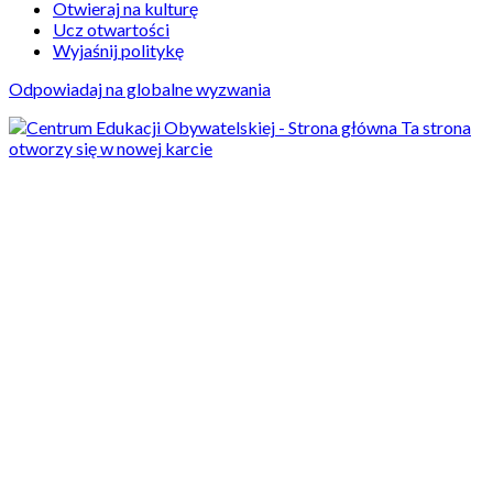
Otwieraj na kulturę
Ucz otwartości
Wyjaśnij politykę
Odpowiadaj na globalne wyzwania
Ta strona
otworzy się w nowej karcie
Aktualności
19/10/2021
Dziewczyny na
politechniki