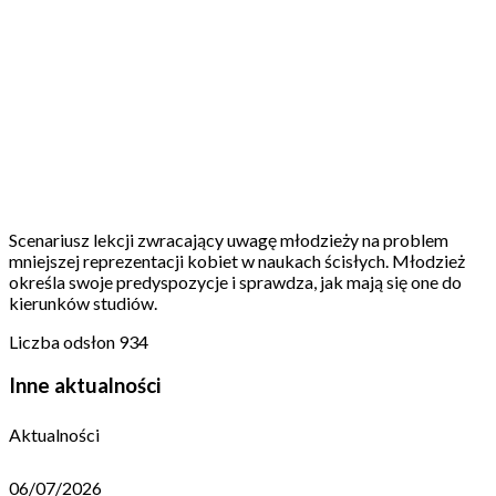
Scenariusz lekcji zwracający uwagę młodzieży na
problem mniejszej reprezentacji kobiet w
naukach ścisłych. Młodzież określa swoje
predyspozycje i sprawdza, jak mają się one do
kierunków studiów. Liczba odsłon 934
Scenariusz lekcji zwracający uwagę młodzieży na problem
mniejszej reprezentacji kobiet w naukach ścisłych. Młodzież
określa swoje predyspozycje i sprawdza, jak mają się one do
kierunków studiów.
Liczba odsłon
934
Inne aktualności
Aktualności
06/07/2026