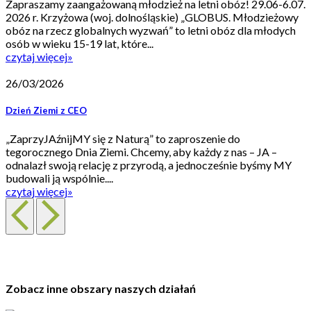
Zapraszamy zaangażowaną młodzież na letni obóz! 29.06-6.07.
2026 r. Krzyżowa (woj. dolnośląskie) „GLOBUS. Młodzieżowy
obóz na rzecz globalnych wyzwań” to letni obóz dla młodych
osób w wieku 15-19 lat, które...
czytaj więcej
»
26/03/2026
Dzień Ziemi z CEO
„ZaprzyJAźnijMY się z Naturą” to zaproszenie do
tegorocznego Dnia Ziemi. Chcemy, aby każdy z nas – JA –
odnalazł swoją relację z przyrodą, a jednocześnie byśmy MY
budowali ją wspólnie....
czytaj więcej
»
Zobacz inne obszary naszych działań