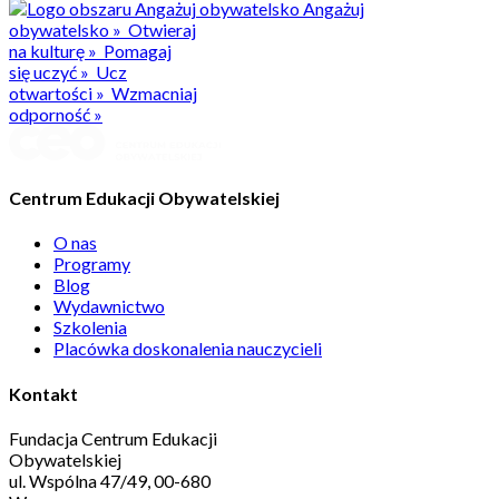
Angażuj
obywatelsko
»
Otwieraj
na kulturę
»
Pomagaj
się uczyć
»
Ucz
otwartości
»
Wzmacniaj
odporność
»
Centrum Edukacji Obywatelskiej
O nas
Programy
Blog
Wydawnictwo
Szkolenia
Placówka doskonalenia nauczycieli
Kontakt
Fundacja Centrum Edukacji
Obywatelskiej
ul. Wspólna 47/49, 00-680