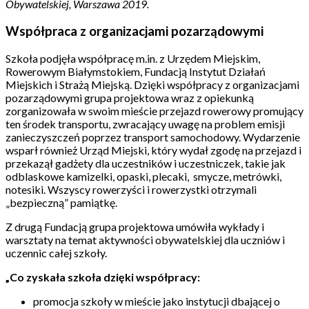
Obywatelskiej, Warszawa 2019.
Współpraca z organizacjami pozarządowymi
Szkoła podjęła współpracę m.in. z Urzędem Miejskim,
Rowerowym Białymstokiem, Fundacją Instytut Działań
Miejskich i Strażą Miejską. Dzięki współpracy z organizacjami
pozarządowymi grupa projektowa wraz z opiekunką
zorganizowała w swoim mieście przejazd rowerowy promujący
ten środek transportu, zwracający uwagę na problem emisji
zanieczyszczeń poprzez transport samochodowy. Wydarzenie
wsparł również Urząd Miejski, który wydał zgodę na przejazd i
przekazął gadżety dla uczestników i uczestniczek, takie jak
odblaskowe kamizelki, opaski, plecaki, smycze, metrówki,
notesiki. Wszyscy rowerzyści i rowerzystki otrzymali
„bezpieczną” pamiątkę.
Z drugą Fundacją grupa projektowa umówiła wykłady i
warsztaty na temat aktywności obywatelskiej dla uczniów i
uczennic całej szkoły.
„
Co zyskała szkoła dzięki współpracy:
promocja szkoły w mieście jako instytucji dbającej o