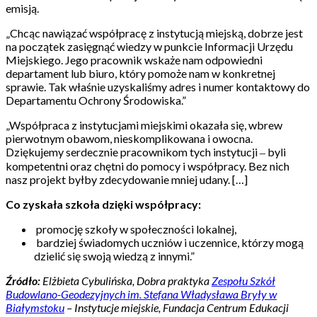
emisją.
„
Chcąc nawiązać współpracę z instytucją miejską, dobrze jest
na początek zasięgnąć wiedzy w punkcie Informacji Urzędu
Miejskiego. Jego pracownik wskaże nam odpowiedni
departament lub biuro, który pomoże nam w konkretnej
sprawie. Tak właśnie uzyskaliśmy adres i numer kontaktowy do
Departamentu Ochrony Środowiska.”
„
Współpraca z instytucjami miejskimi okazała się, wbrew
pierwotnym obawom, nieskomplikowana i owocna.
Dziękujemy serdecznie pracownikom tych instytucji ‒ byli
kompetentni oraz chętni do pomocy i współpracy. Bez nich
nasz projekt byłby zdecydowanie mniej udany. […]
Co zyskała szkoła dzięki współpracy:
promocję szkoły w społeczności lokalnej,
bardziej świadomych uczniów i uczennice, którzy mogą
dzielić się swoją wiedzą z innymi.”
Źródło:
Elżbieta Cybulińska, Dobra praktyka
Zespołu Szkół
Budowlano-Geodezyjnych im. Stefana Władysława Bryły w
Białymstoku
– Instytucje miejskie, Fundacja Centrum Edukacji