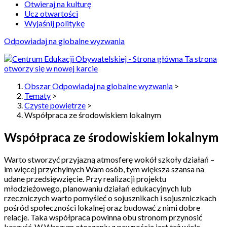
Otwieraj na kulturę
Ucz otwartości
Wyjaśnij politykę
Odpowiadaj na globalne wyzwania
Ta strona
otworzy się w nowej karcie
Obszar Odpowiadaj na globalne wyzwania
>
Tematy
>
Czyste powietrze
>
Współpraca ze środowiskiem lokalnym
Współpraca ze środowiskiem lokalnym
Warto stworzyć przyjazną atmosferę wokół szkoły działań –
im więcej przychylnych Wam osób, tym większa szansa na
udane przedsięwzięcie. Przy realizacji projektu
młodzieżowego, planowaniu działań edukacyjnych lub
rzeczniczych warto pomyśleć o sojusznikach i sojuszniczkach
pośród społeczności lokalnej oraz budować z nimi dobre
relacje. Taka współpraca powinna obu stronom przynosić
korzyść. W Waszym otoczeniu z pewnością jest też wiele