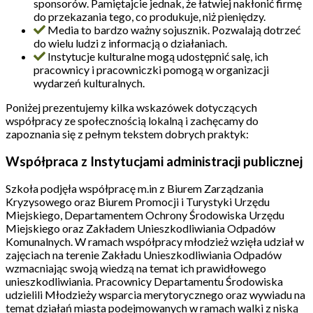
sponsorów. Pamiętajcie jednak, że łatwiej nakłonić firmę
do przekazania tego, co produkuje, niż pieniędzy.
Media to bardzo ważny sojusznik. Pozwalają dotrzeć
do wielu ludzi z informacją o działaniach.
Instytucje kulturalne mogą udostępnić salę, ich
pracownicy i pracowniczki pomogą w organizacji
wydarzeń kulturalnych.
Poniżej prezentujemy kilka wskazówek dotyczących
współpracy ze społecznością lokalną i zachęcamy do
zapoznania się z pełnym tekstem dobrych praktyk:
Współpraca z Instytucjami administracji publicznej
Szkoła podjęła współpracę m.in z Biurem Zarządzania
Kryzysowego oraz Biurem Promocji i Turystyki Urzędu
Miejskiego, Departamentem Ochrony Środowiska Urzędu
Miejskiego oraz Zakładem Unieszkodliwiania Odpadów
Komunalnych. W ramach współpracy młodzież wzięła udział w
zajęciach na terenie Zakładu Unieszkodliwiania Odpadów
wzmacniając swoją wiedzą na temat ich prawidłowego
unieszkodliwiania. Pracownicy Departamentu Środowiska
udzielili Młodzieży wsparcia merytorycznego oraz wywiadu na
temat działań miasta podejmowanych w ramach walki z niską