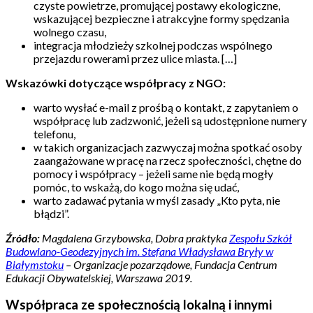
czyste powietrze, promującej postawy ekologiczne,
wskazującej bezpieczne i atrakcyjne formy spędzania
wolnego czasu,
integracja młodzieży szkolnej podczas wspólnego
przejazdu rowerami przez ulice miasta. […]
Wskazówki dotyczące współpracy z NGO:
warto wysłać e-mail z prośbą o kontakt, z zapytaniem o
współpracę lub zadzwonić, jeżeli są udostępnione numery
telefonu,
w takich organizacjach zazwyczaj można spotkać osoby
zaangażowane w pracę na rzecz społeczności, chętne do
pomocy i współpracy – jeżeli same nie będą mogły
pomóc, to wskażą, do kogo można się udać,
warto zadawać pytania w myśl zasady „Kto pyta, nie
błądzi”.
Źródło:
Magdalena Grzybowska, Dobra praktyka
Zespołu Szkół
Budowlano-Geodezyjnych im. Stefana Władysława Bryły w
Białymstoku
– Organizacje pozarządowe, Fundacja Centrum
Edukacji Obywatelskiej, Warszawa 2019.
Współpraca ze społecznością lokalną i innymi