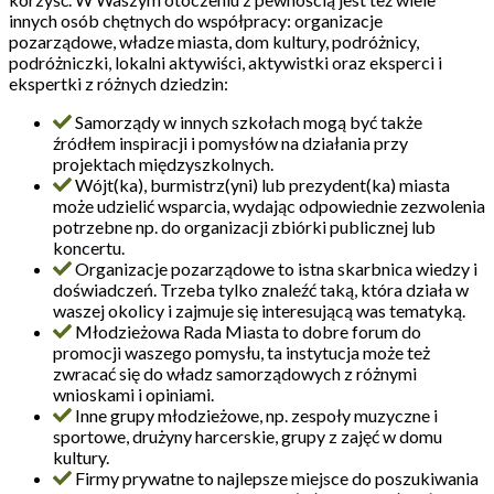
innych osób chętnych do współpracy: organizacje
pozarządowe, władze miasta, dom kultury, podróżnicy,
podróżniczki, lokalni aktywiści, aktywistki oraz eksperci i
ekspertki z różnych dziedzin:
Samorządy w innych szkołach mogą być także
źródłem inspiracji i pomysłów na działania przy
projektach międzyszkolnych.
Wójt(ka), burmistrz(yni) lub prezydent(ka) miasta
może udzielić wsparcia, wydając odpowiednie zezwolenia
potrzebne np. do organizacji zbiórki publicznej lub
koncertu.
Organizacje pozarządowe to istna skarbnica wiedzy i
doświadczeń. Trzeba tylko znaleźć taką, która działa w
waszej okolicy i zajmuje się interesującą was tematyką.
Młodzieżowa Rada Miasta to dobre forum do
promocji waszego pomysłu, ta instytucja może też
zwracać się do władz samorządowych z różnymi
wnioskami i opiniami.
Inne grupy młodzieżowe, np. zespoły muzyczne i
sportowe, drużyny harcerskie, grupy z zajęć w domu
kultury.
Firmy prywatne to najlepsze miejsce do poszukiwania