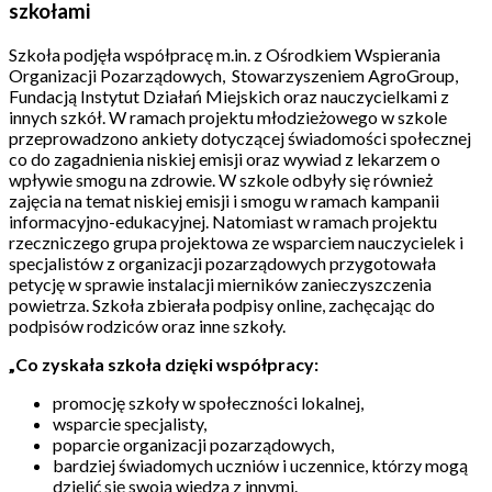
szkołami
Szkoła podjęła współpracę m.in. z Ośrodkiem Wspierania
Organizacji Pozarządowych, Stowarzyszeniem AgroGroup,
Fundacją Instytut Działań Miejskich oraz nauczycielkami z
innych szkół. W ramach projektu młodzieżowego w szkole
przeprowadzono ankiety dotyczącej świadomości społecznej
co do zagadnienia niskiej emisji oraz wywiad z lekarzem o
wpływie smogu na zdrowie. W szkole odbyły się również
zajęcia na temat niskiej emisji i smogu w ramach kampanii
informacyjno-edukacyjnej. Natomiast w ramach projektu
rzeczniczego grupa projektowa ze wsparciem nauczycielek i
specjalistów z organizacji pozarządowych przygotowała
petycję w sprawie instalacji mierników zanieczyszczenia
powietrza. Szkoła zbierała podpisy online, zachęcając do
podpisów rodziców oraz inne szkoły.
„
Co zyskała szkoła dzięki współpracy:
promocję szkoły w społeczności lokalnej,
wsparcie specjalisty,
poparcie organizacji pozarządowych,
bardziej świadomych uczniów i uczennice, którzy mogą
dzielić się swoją wiedzą z innymi.