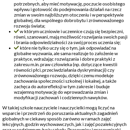
potrzebnych, aby mieć motywację, poczucie osobistego
wpływu i gotowość do podejmowania działań na rzecz
zmian w swoim najbliższym otoczeniu i w perspektywie
globalnej, dla wspólnego dobrobytu i zrównoważonego
rozwoju świata;
w którym uczniowie i uczennice czują się bezpieczni,
równi, szanowani, mają możliwość rozwijania swoich pasji
i brania odpowiedzialności za swój proces uczenia się;
które nie tylko uczy się o tym, jak odpowiadać na
globalne wyzwania, ale sama realizuje to założenie w
praktyce, wdrażając rozwiązania i dobre praktyki z
zakresu m.in. praw człowieka (np. dotyczące kwestii
równości płci, przeciwdziałania dyskryminacji) czy
zrównoważonego rozwoju, dzięki czemu modeluje
zachowania społeczności szkolnej i lokalnej, a także
zachęca do autorefleksji w tym zakresie i buduje
wzajemną motywację do wprowadzania zmian i
modyfikacji zachowań i codziennych nawyków.
W takiej szkole nauczyciele i nauczycielki mogą liczyć na
wsparcie i przestrzeń do poruszania aktualnych zagadnień
globalnych w ciekawy sposób zarówno w ramach zajęć
lekcyjnych, godzin wychowawczych, jak i zajęć pozalekcyjnych
oraz w codziennym życiu szkoły. Pracownicy i pracowniczki