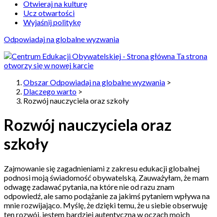
Otwieraj na kulturę
Ucz otwartości
Wyjaśnij politykę
Odpowiadaj na globalne wyzwania
Ta strona
otworzy się w nowej karcie
Obszar Odpowiadaj na globalne wyzwania
>
Dlaczego warto
>
Rozwój nauczyciela oraz szkoły
Rozwój nauczyciela oraz
szkoły
Zajmowanie się zagadnieniami z zakresu edukacji globalnej
podnosi moją świadomość obywatelską. Zauważyłam, że mam
odwagę zadawać pytania, na które nie od razu znam
odpowiedź, ale samo podążanie za jakimś pytaniem wpływa na
mnie rozwijająco. Myślę, że dzięki temu, że u siebie obserwuję
ten rozwój, jestem bardziej autentyczna w oczach moich