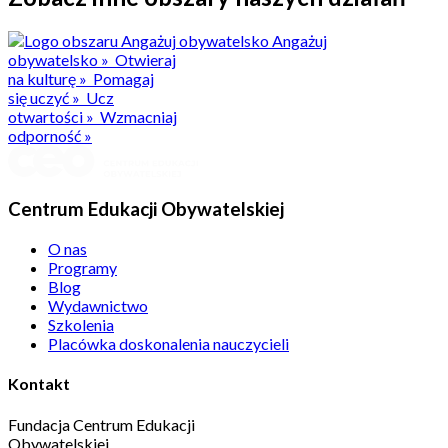
Angażuj
obywatelsko
»
Otwieraj
na kulturę
»
Pomagaj
się uczyć
»
Ucz
otwartości
»
Wzmacniaj
odporność
»
Centrum Edukacji Obywatelskiej
O nas
Programy
Blog
Wydawnictwo
Szkolenia
Placówka doskonalenia nauczycieli
Kontakt
Fundacja Centrum Edukacji
Obywatelskiej