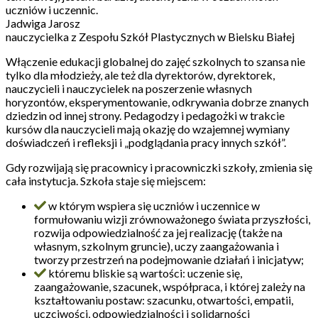
uczniów i uczennic.
Jadwiga Jarosz
nauczycielka z Zespołu Szkół Plastycznych w Bielsku Białej
Włączenie edukacji globalnej do zajęć szkolnych to szansa nie
tylko dla młodzieży, ale też dla dyrektorów, dyrektorek,
nauczycieli i nauczycielek na poszerzenie własnych
horyzontów, eksperymentowanie, odkrywania dobrze znanych
dziedzin od innej strony. Pedagodzy i pedagożki w trakcie
kursów dla nauczycieli mają okazję do wzajemnej wymiany
doświadczeń i refleksji i „podglądania pracy innych szkół”.
Gdy rozwijają się pracownicy i pracowniczki szkoły, zmienia się
cała instytucja. Szkoła staje się miejscem:
w którym wspiera się uczniów i uczennice w
formułowaniu wizji zrównoważonego świata przyszłości,
rozwija odpowiedzialność za jej realizację (także na
własnym, szkolnym gruncie), uczy zaangażowania i
tworzy przestrzeń na podejmowanie działań i inicjatyw;
któremu bliskie są wartości: uczenie się,
zaangażowanie, szacunek, współpraca, i której zależy na
kształtowaniu postaw: szacunku, otwartości, empatii,
uczciwości, odpowiedzialności i solidarności