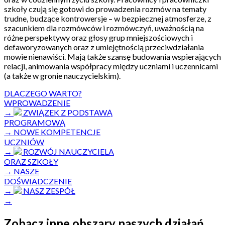
szkoły czują się gotowi do prowadzenia rozmów na tematy
trudne, budzące kontrowersje – w bezpiecznej atmosferze, z
szacunkiem dla rozmówców i rozmówczyń, uważnością na
różne perspektywy oraz głosy grup mniejszościowych i
defaworyzowanych oraz z umiejętnością przeciwdziałania
mowie nienawiści. Mają także szansę budowania wspierających
relacji, animowania współpracy między uczniami i uczennicami
(a także w gronie nauczycielskim).
DLACZEGO WARTO?
WPROWADZENIE
→
ZWIĄZEK Z PODSTAWĄ
PROGRAMOWĄ
→
NOWE KOMPETENCJE
UCZNIÓW
→
ROZWÓJ NAUCZYCIELA
ORAZ SZKOŁY
→
NASZE
DOŚWIADCZENIE
→
NASZ ZESPÓŁ
→
Zobacz inne obszary naszych działań